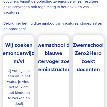
opvullen. Vanuit de opleiding zwemonderwijzer resulteren
deze aanvragen ook regelmatig in het opvullen van
vacatures.
Bekijk hier het huidige aanbod van vacatures, stageplaatsen
en oproepen!
Wij zoeken
Zwemschool de
Zwemschool
wemonderwijzers
blauwe
Zero2Hero
m/v!
watervogel zoekt
zoekt
zweminstructeurs
docenten
Jij voelt je als
een vis in het
water, je vindt
het leuk om
met kinderen
te werken en
deelt