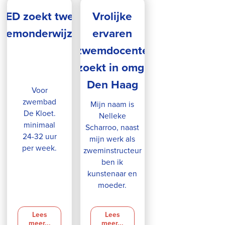
SED zoekt twee
Vrolijke
wemonderwijzers
ervaren
zwemdocente
zoekt in omg.
Den Haag
Voor
zwembad
Mijn naam is
De Kloet.
Nelleke
minimaal
Scharroo, naast
24-32 uur
mijn werk als
per week.
zweminstructeur
ben ik
kunstenaar en
moeder.
Lees
Lees
meer...
meer...