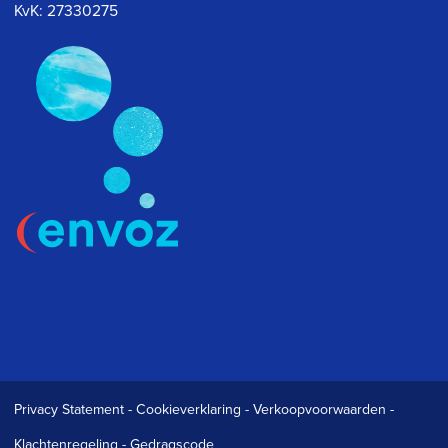
KvK: 27330275
Privacy Statement
-
Cookieverklaring
-
Verkoopvoorwaarden
-
Klachtenregeling
-
Gedragscode