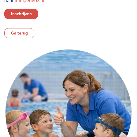
naar
info@envoz.nl
.
Inschrijven
Ga terug