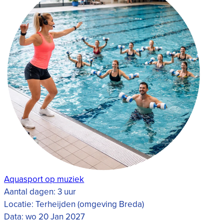
Aquasport op muziek
Aantal dagen:
3 uur
Locatie:
Terheijden (omgeving Breda)
Data:
wo 20 Jan 2027