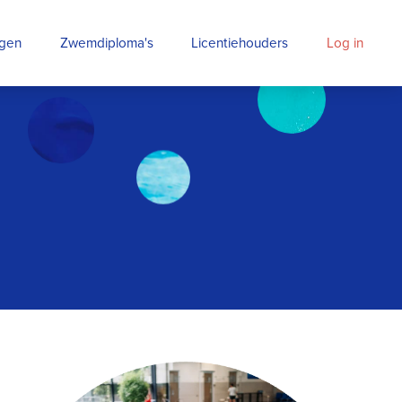
ngen
Zwemdiploma's
Licentiehouders
Log in