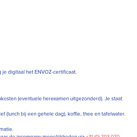
je digitaal het ENVOZ-certificaat.
nkosten (eventuele herexamen uitgezonderd). Je staat
ef (lunch bij een gehele dag), koffie, thee en tafelwater.
matie.
naar de incompany mogelijkheden via
+31 (0) 703 070