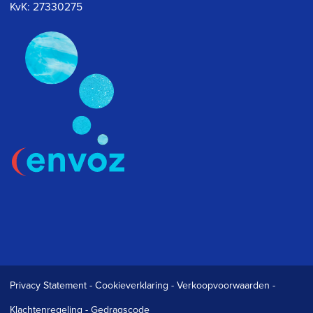
KvK: 27330275
Privacy Statement
-
Cookieverklaring
-
Verkoopvoorwaarden
-
Klachtenregeling
-
Gedragscode