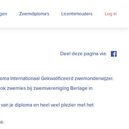
ngen
Zwemdiploma's
Licentiehouders
Log in
loma Internationaal Gekwalificeerd zwemonderwijzer.
s ook zwemles bij zwemvereniging Berlage in
an je diploma en heel veel plezier met het
te.