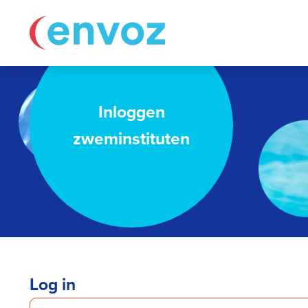
Inloggen
zweminstituten
Log in