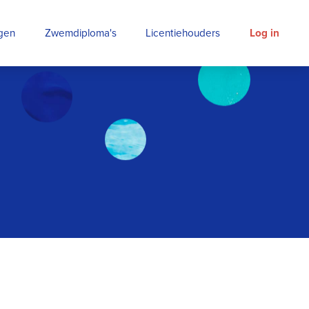
ngen
Zwemdiploma's
Licentiehouders
Log in