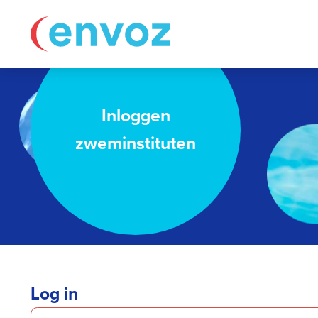
Inloggen
zweminstituten
Log in