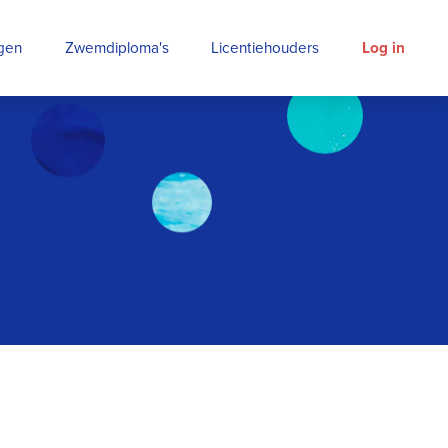
ngen
Zwemdiploma's
Licentiehouders
Log in